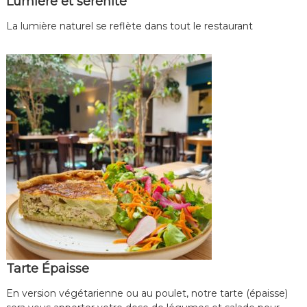
Lumière et sérénité
i
s
La lumière naturel se reflète dans tout le restaurant
i
n
e
f
a
i
t
e
m
a
i
s
o
n
,
b
i
o
e
Tarte Épaisse
t
d
En version végétarienne ou au poulet, notre tarte (épaisse)
e
s