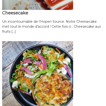
e
n
o
Cheesecake
t
r
Un incontournable de l’Hopen Source. Notre Cheesecake
e
met tout le monde d’accord ! Cette fois ci : Cheesecake aux
r
fruits […]
e
s
t
a
u
r
a
n
t
h
e
a
l
t
h
y
,
l