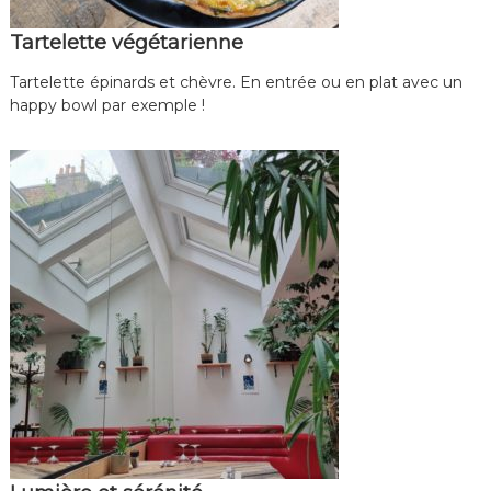
o
c
Tartelette végétarienne
a
v
Tartelette épinards et chèvre. En entrée ou en plat avec un
o
happy bowl par exemple !
r
e
e
t
s
o
n
s
a
l
o
n
d
e
t
h
é
:
c
u