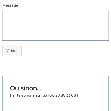
o
Message
c
a
v
o
r
e
e
t
s
o
Valider
n
s
a
l
o
n
d
e
Ou sinon…
t
h
Par téléphone au +33 (0)3.20.88.33.08 !
é
:
c
u