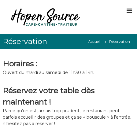
A
l
l
e
r
H
D
a
é
o
Réservation
u
c
Accueil
Réservation
p
o
c
e
u
o
v
n
n
Horaires :
r
t
S
e
Ouvert du mardi au samedi de 11h30 à 14h.
e
o
z
n
à
u
L
u
Réservez votre table dès
r
i
c
l
maintenant !
l
e
e
Parce qu’on est jamais trop prudent, le restaurant peut
C
parfois accueillir des groupes et ça se « bouscule » à l’entrée,
e
n’hésitez pas à réserver !
n
t
r